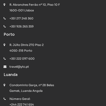
R. Abranches Ferrão nº 10, Piso 10 F
1600-001 Lisboa
+351 217 248 360
+351 926 265 359
Porto
R. Júlio Dinis 270 Piso 2
4050-318 Porto
+351 222 097 600
travel@ytc.pt
Luanda
Condominio Garça, nº 28 Belas
Gamek, Luanda Angola
Número Geral:
+244 222 741 654