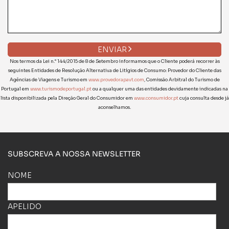
ENVIAR
Nos termos da Lei n.° 144/2015 de 8 de Setembro informamos que o Cliente poderá recorrer às
seguintes Entidades de Resolução Alternativa de Litígios de Consumo: Provedor do Cliente das
Agências de Viagens e Turismo em
www.provedorapavt.com
, Comissão Arbitral do Turismo de
Portugal em
www.turismodeportugal.pt
ou a qualquer uma das entidades devidamente indicadas na
lista disponibilizada pela Direção Geral do Consumidor em
www.consumidor.pt
cuja consulta desde já
aconselhamos.
SUBSCREVA A NOSSA NEWSLETTER
NOME
APELIDO