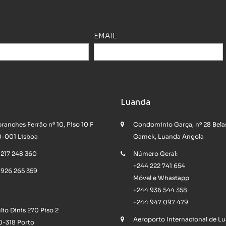
EMAIL
a
Luanda
branches Ferrão nº 10, Piso 10 F
Condominio Garça, nº 28 Bela
-001 Lisboa
Gamek, Luanda Angola
 217 248 360
Número Geral:
+244 222 741 654
 926 265 359
Móvel e Whastapp
+244 936 544 358
+244 947 097 479
úlio Dinis 270 Piso 2
Aeroporto Internacional de L
-318 Porto