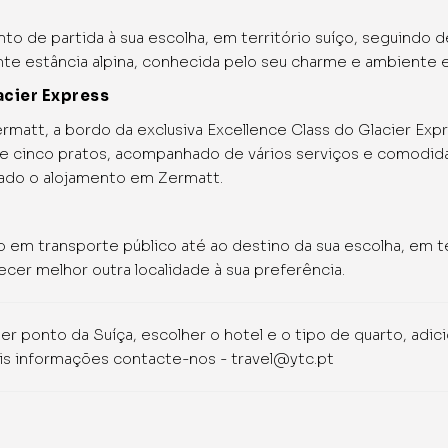
to de partida à sua escolha, em território suíço, seguindo d
te estância alpina, conhecida pelo seu charme e ambiente e
acier Express
rmatt, a bordo da exclusiva Excellence Class do Glacier Ex
de cinco pratos, acompanhado de vários serviços e comodid
vado o alojamento em Zermatt.
o em transporte público até ao destino da sua escolha, em te
ecer melhor outra localidade à sua preferência.
uer ponto da Suíça, escolher o hotel e o tipo de quarto, adi
ais informações contacte-nos - travel@ytc.pt