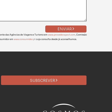
ENVIAR
liente das Agências de Viagens e Turismo em
www.provedorapavt.com
, Comissão
onsumidor em
www.consumidor.pt
cuja consulta desde já aconselhamos.
SUBSCREVER