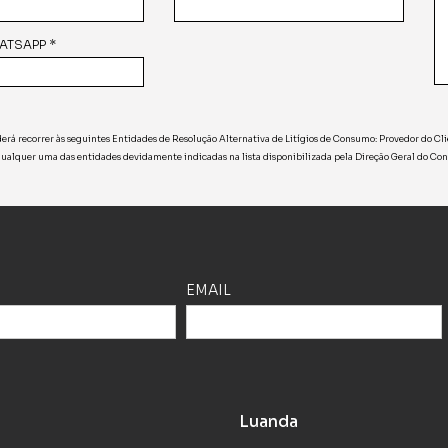
ATSAPP *
erá recorrer às seguintes Entidades de Resolução Alternativa de Litígios de Consumo: Provedor do C
qualquer uma das entidades devidamente indicadas na lista disponibilizada pela Direção Geral do C
EMAIL
a
Luanda