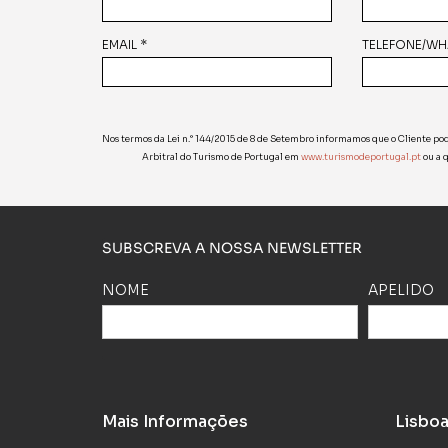
EMAIL *
TELEFONE/WH
Nos termos da Lei n.° 144/2015 de 8 de Setembro informamos que o Cliente pod
Arbitral do Turismo de Portugal em
www.turismodeportugal.pt
ou a 
SUBSCREVA A NOSSA NEWSLETTER
NOME
APELIDO
Mais Informações
Lisbo