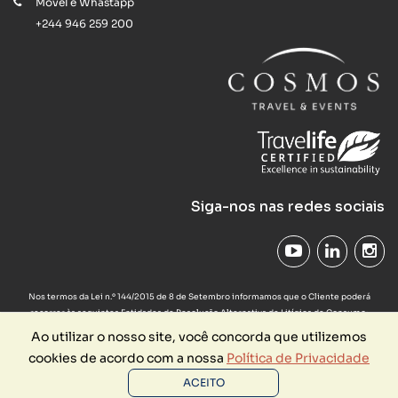
Móvel e Whastapp
+244 946 259 200
Siga-nos nas redes sociais
Nos termos da Lei n.º 144/2015 de 8 de Setembro informamos que o Cliente poderá
recorrer às seguintes Entidades de Resolução Alternativa de Litígios de Consumo:
Provedor do Cliente das Agências de Viagens e Turismo em
www.provedorapavt.com
,
Ao utilizar o nosso site, você concorda que utilizemos
Comissão Arbitral do Turismo de Portugal em
www.turismodeportugal.pt
ou a qualquer
cookies de acordo com a nossa
Política de Privacidade
uma das entidades devidamente indicadas na lista disponibilizada pela Direção Geral do
Consumidor em
www.consumidor.pt
cuja consulta desde já aconselhamos.
ACEITO