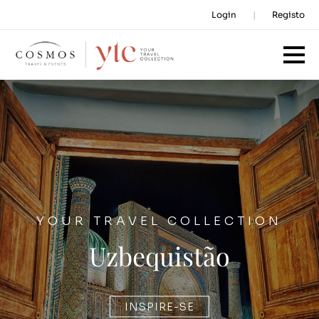
Login
Registo
YOUR TRAVEL COLLECTION
Uzbequistão
INSPIRE-SE