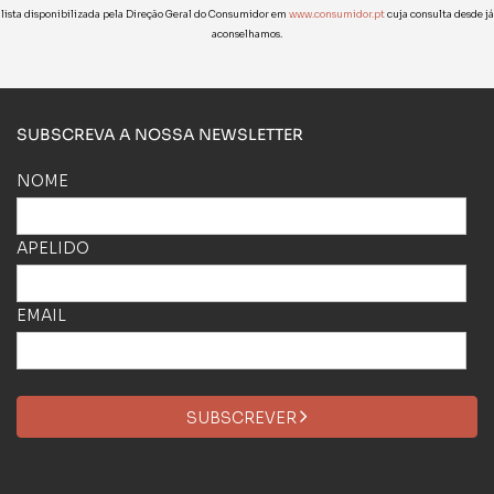
lista disponibilizada pela Direção Geral do Consumidor em
www.consumidor.pt
cuja consulta desde já
aconselhamos.
SUBSCREVA A NOSSA NEWSLETTER
NOME
APELIDO
EMAIL
SUBSCREVER