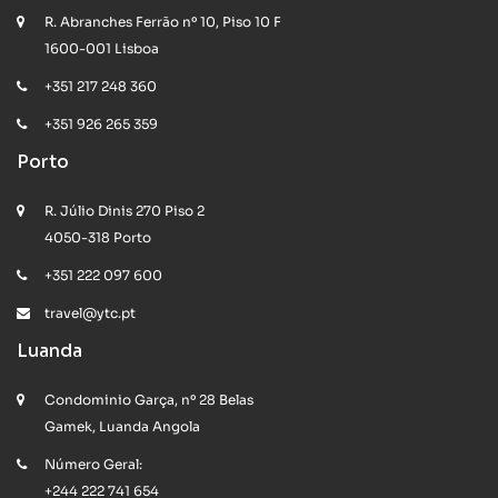
R. Abranches Ferrão nº 10, Piso 10 F
1600-001 Lisboa
+351 217 248 360
+351 926 265 359
Porto
R. Júlio Dinis 270 Piso 2
4050-318 Porto
+351 222 097 600
travel@ytc.pt
Luanda
Condominio Garça, nº 28 Belas
Gamek, Luanda Angola
Número Geral:
+244 222 741 654