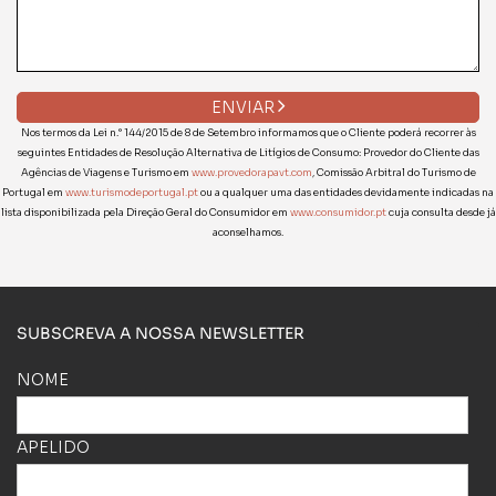
ENVIAR
Nos termos da Lei n.° 144/2015 de 8 de Setembro informamos que o Cliente poderá recorrer às
seguintes Entidades de Resolução Alternativa de Litígios de Consumo: Provedor do Cliente das
Agências de Viagens e Turismo em
www.provedorapavt.com
, Comissão Arbitral do Turismo de
Portugal em
www.turismodeportugal.pt
ou a qualquer uma das entidades devidamente indicadas na
lista disponibilizada pela Direção Geral do Consumidor em
www.consumidor.pt
cuja consulta desde já
aconselhamos.
SUBSCREVA A NOSSA NEWSLETTER
NOME
APELIDO