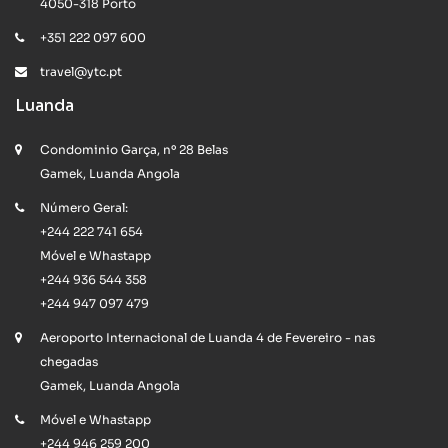
4050-318 Porto
+351 222 097 600
travel@ytc.pt
Luanda
Condominio Garça, nº 28 Belas
Gamek, Luanda Angola
Número Geral:
+244 222 741 654
Móvel e Whastapp
+244 936 544 358
+244 947 097 479
Aeroporto Internacional de Luanda 4 de Fevereiro - nas
chegadas
Gamek, Luanda Angola
Móvel e Whastapp
+244 946 259 200