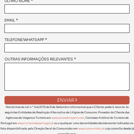
ÚLTIMO NOME *
EMAIL *
TELEFONE/WHATSAPP *
OUTRAS INFORMAÇÕES RELEVANTES *
ENVIAR
Nos termos da Lei n.° 144/2015 de 8 de Setembro informamos que o Cliente poderá recorrer às
seguintes Entidades de Resolução Alternativa de Litígios de Consumo: Provedor do Cliente das
Agências de Viagens e Turismo em
www.provedorapavt.com
, Comissão Arbitral do Turismo de
Portugal em
www.turismodeportugal.pt
ou a qualquer uma das entidades devidamente indicadas na
lista disponibilizada pela Direção Geral do Consumidor em
www.consumidor.pt
cuja consulta desde já