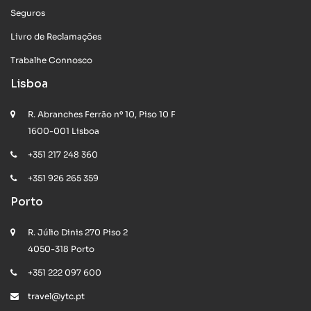
Seguros
Livro de Reclamações
Trabalhe Connosco
Lisboa
R. Abranches Ferrão nº 10, Piso 10 F
1600-001 Lisboa
+351 217 248 360
+351 926 265 359
Porto
R. Júlio Dinis 270 Piso 2
4050-318 Porto
+351 222 097 600
travel@ytc.pt