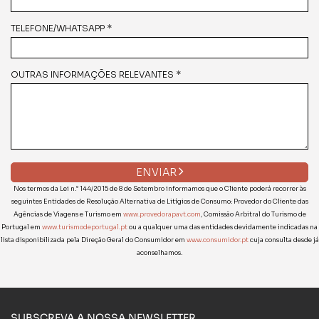
TELEFONE/WHATSAPP *
OUTRAS INFORMAÇÕES RELEVANTES *
ENVIAR
Nos termos da Lei n.° 144/2015 de 8 de Setembro informamos que o Cliente poderá recorrer às
seguintes Entidades de Resolução Alternativa de Litígios de Consumo: Provedor do Cliente das
Agências de Viagens e Turismo em
www.provedorapavt.com
, Comissão Arbitral do Turismo de
Portugal em
www.turismodeportugal.pt
ou a qualquer uma das entidades devidamente indicadas na
lista disponibilizada pela Direção Geral do Consumidor em
www.consumidor.pt
cuja consulta desde já
aconselhamos.
SUBSCREVA A NOSSA NEWSLETTER