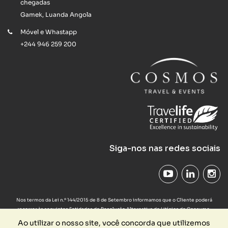
chegadas
Gamek, Luanda Angola
Móvel e Whastapp
+244 946 259 200
Siga-nos nas redes sociais
Nos termos da Lei n.º 144/2015 de 8 de Setembro informamos que o Cliente poderá
recorrer às seguintes Entidades de Resolução Alternativa de Litígios de Consumo:
Provedor do Cliente das Agências de Viagens e Turismo em
www.provedorapavt.com
,
Ao utilizar o nosso site, você concorda que utilizemos
Comissão Arbitral do Turismo de Portugal em
www.turismodeportugal.pt
ou a qualquer