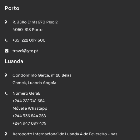
Porto
R. Júlio Dinis 270 Piso 2
4050-318 Porto
+351 222 097 600
travel@ytc.pt
Luanda
Condominio Garça, nº 28 Belas
Gamek, Luanda Angola
Número Geral:
+244 222 741 654
Móvel e Whastapp
+244 936 544 358
+244 947 097 479
Aeroporto Internacional de Luanda 4 de Fevereiro - nas