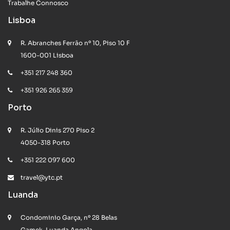
Trabalhe Connosco
Lisboa
R. Abranches Ferrão nº 10, Piso 10 F
1600-001 Lisboa
+351 217 248 360
+351 926 265 359
Porto
R. Júlio Dinis 270 Piso 2
4050-318 Porto
+351 222 097 600
travel@ytc.pt
Luanda
Condominio Garça, nº 28 Belas
Gamek, Luanda Angola