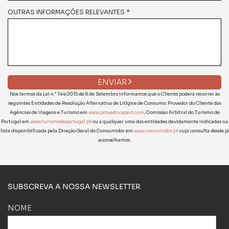
OUTRAS INFORMAÇÕES RELEVANTES *
ENVIAR
Nos termos da Lei n.° 144/2015 de 8 de Setembro informamos que o Cliente poderá recorrer às
seguintes Entidades de Resolução Alternativa de Litígios de Consumo: Provedor do Cliente das
Agências de Viagens e Turismo em
www.provedorapavt.com
, Comissão Arbitral do Turismo de
Portugal em
www.turismodeportugal.pt
ou a qualquer uma das entidades devidamente indicadas na
lista disponibilizada pela Direção Geral do Consumidor em
www.consumidor.pt
cuja consulta desde já
aconselhamos.
SUBSCREVA A NOSSA NEWSLETTER
NOME