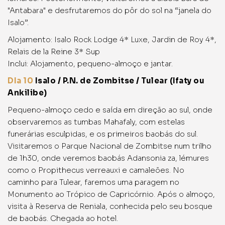
"Antabara" e desfrutaremos do pôr do sol na “janela do
Isalo”.
Alojamento: Isalo Rock Lodge 4* Luxe, Jardin de Roy 4*,
Relais de la Reine 3* Sup
Inclui: Alojamento, pequeno-almoço e jantar.
DIa 10
Isalo / P.N. de Zombitse / Tulear (Ifaty ou
Ankilibe)
Pequeno-almoço cedo e saída em direção ao sul, onde
observaremos as tumbas Mahafaly, com estelas
funerárias esculpidas, e os primeiros baobás do sul.
Visitaremos o Parque Nacional de Zombitse num trilho
de 1h30, onde veremos baobás Adansonia za, lémures
como o Propithecus verreauxi e camaleões. No
caminho para Tulear, faremos uma paragem no
Monumento ao Trópico de Capricórnio. Após o almoço,
visita à Reserva de Reniala, conhecida pelo seu bosque
de baobás. Chegada ao hotel.