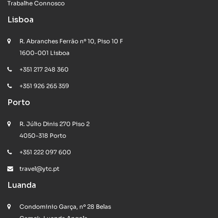
Trabalhe Connosco
Lisboa
R. Abranches Ferrão nº 10, Piso 10 F
1600-001 Lisboa
+351 217 248 360
+351 926 265 359
Porto
R. Júlio Dinis 270 Piso 2
4050-318 Porto
+351 222 097 600
travel@ytc.pt
Luanda
Condominio Garça, nº 28 Belas