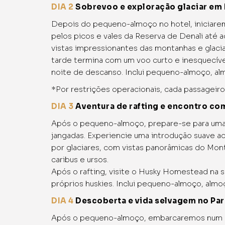
DIA 2
Sobrevoo e exploração glaciar em 
Depois do pequeno-almoço no hotel, iniciarem
pelos picos e vales da Reserva de Denali até a
vistas impressionantes das montanhas e glacia
tarde termina com um voo curto e inesquecível
noite de descanso. Inclui pequeno-almoço, alm
*Por restrições operacionais, cada passageiro 
DIA 3
Aventura de rafting e encontro co
Após o pequeno-almoço, prepare-se para uma 
jangadas. Experiencie uma introdução suave ao 
por glaciares, com vistas panorâmicas do Mont
caribus e ursos.
Após o rafting, visite o Husky Homestead na 
próprios huskies. Inclui pequeno-almoço, almoç
DIA 4
Descoberta e vida selvagem no Par
Após o pequeno-almoço, embarcaremos num auto