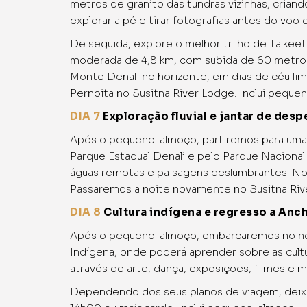
metros de granito das tundras vizinhas, crian
explorar a pé e tirar fotografias antes do voo 
De seguida, explore o melhor trilho de Talke
moderada de 4,8 km, com subida de 60 metros. 
Monte Denali no horizonte, em dias de céu limp
Pernoita no Susitna River Lodge. Inclui pequen
DIA 7
Exploração fluvial e jantar de desp
Após o pequeno-almoço, partiremos para uma a
Parque Estadual Denali e pelo Parque Nacional
águas remotas e paisagens deslumbrantes. No r
Passaremos a noite novamente no Susitna Rive
DIA 8
Cultura indígena e regresso a Anc
Após o pequeno-almoço, embarcaremos no nosso
Indígena, onde poderá aprender sobre as cultu
através de arte, dança, exposições, filmes e m
Dependendo dos seus planos de viagem, deixá-