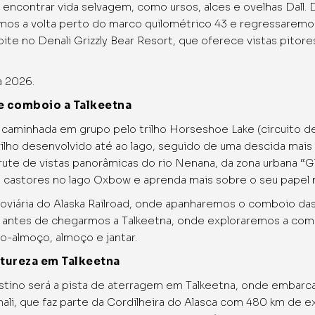
encontrar vida selvagem, como ursos, alces e ovelhas Dall.
os a volta perto do marco quilométrico 43 e regressaremos
ite no Denali Grizzly Bear Resort, que oferece vistas pitor
a 2026.
 comboio a Talkeetna
minhada em grupo pelo trilho Horseshoe Lake (circuito de
lho desenvolvido até ao lago, seguido de uma descida mais 
ute de vistas panorâmicas do rio Nenana, da zona urbana “Gl
 castores no lago Oxbow e aprenda mais sobre o seu papel
roviária do Alaska Railroad, onde apanharemos o comboio d
 antes de chegarmos a Talkeetna, onde exploraremos a comu
o-almoço, almoço e jantar.
tureza em Talkeetna
tino será a pista de aterragem em Talkeetna, onde embarca
li, que faz parte da Cordilheira do Alasca com 480 km de e