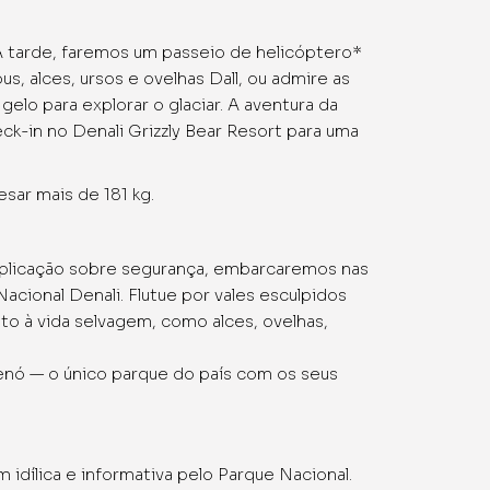
À tarde, faremos um passeio de helicóptero*
s, alces, ursos e ovelhas Dall, ou admire as
lo para explorar o glaciar. A aventura da
k-in no Denali Grizzly Bear Resort para uma
sar mais de 181 kg.
xplicação sobre segurança, embarcaremos nas
acional Denali. Flutue por vales esculpidos
to à vida selvagem, como alces, ovelhas,
enó — o único parque do país com os seus
dílica e informativa pelo Parque Nacional.