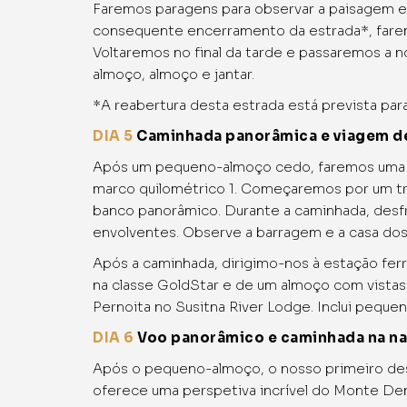
Faremos paragens para observar a paisagem e 
consequente encerramento da estrada*, farem
Voltaremos no final da tarde e passaremos a no
almoço, almoço e jantar.
*A reabertura desta estrada está prevista par
DIA 5
Caminhada panorâmica e viagem de
Após um pequeno-almoço cedo, faremos uma ca
marco quilométrico 1. Começaremos por um tri
banco panorâmico. Durante a caminhada, desfr
envolventes. Observe a barragem e a casa dos
Após a caminhada, dirigimo-nos à estação fer
na classe GoldStar e de um almoço com vistas
Pernoita no Susitna River Lodge. Inclui pequen
DIA 6
Voo panorâmico e caminhada na na
Após o pequeno-almoço, o nosso primeiro des
oferece uma perspetiva incrível do Monte Dena