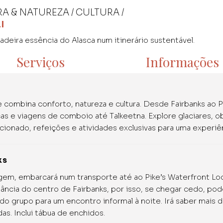
RA & NATUREZA / CULTURA /
I
deira essência do Alasca num itinerário sustentável.
Serviços
Informações
combina conforto, natureza e cultura. Desde Fairbanks ao P
as e viagens de comboio até Talkeetna. Explore glaciares, o
cionado, refeições e atividades exclusivas para uma experiên
ks
agem, embarcará num transporte até ao Pike’s Waterfront L
stância do centro de Fairbanks, por isso, se chegar cedo, po
do grupo para um encontro informal à noite. Irá saber mais 
as. Inclui tábua de enchidos.