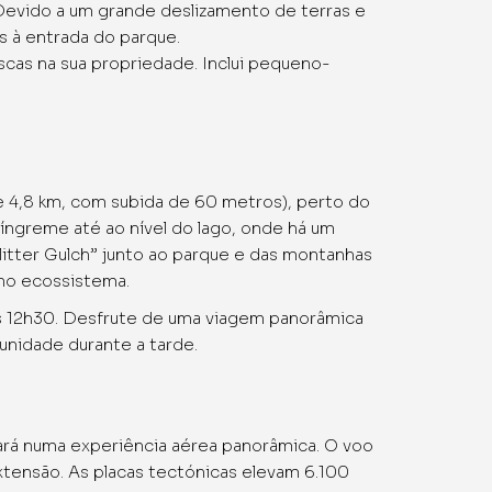
 Devido a um grande deslizamento de terras e
 à entrada do parque.
escas na sua propriedade. Inclui pequeno-
 4,8 km, com subida de 60 metros), perto do
íngreme até ao nível do lago, onde há um
itter Gulch” junto ao parque e das montanhas
 no ecossistema.
as 12h30. Desfrute de uma viagem panorâmica
nidade durante a tarde.
rá numa experiência aérea panorâmica. O voo
xtensão. As placas tectónicas elevam 6.100