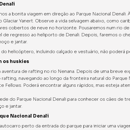
Denali
os a bonita viagem em direção ao Parque Nacional Denali. 
o Glaciar Yanert. Observe a vida selvagem abaixo, como caribu
res cobertos de neve no horizonte. Pousaremos num rio de ge
 de regresso ao heliporto de Denali. Depois, faremos o chec
oço e jantar.
do helicóptero, incluindo calçado e vestuário, não poderá pe
m os huskies
aventura de rafting no rio Nenana. Depois de uma breve e
rafting, navegando ao longo da fronteira natural do Parque N
e Fellows. Poderá encontrar alguns rápidos, mas esteja aten
sede do Parque Nacional Denali para conhecer os cães de tr
o e jantar.
que Nacional Denali
carro perto da entrada do parque para iniciar uma viagem i