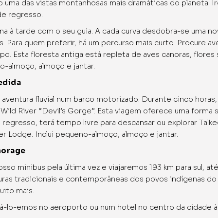
do uma das vistas montanhosas mais dramáticas do planeta. 
de regresso.
etna à tarde com o seu guia. A cada curva desdobra-se uma 
Para quem preferir, há um percurso mais curto. Procure aves 
o. Esta floresta antiga está repleta de aves canoras, flores
o-almoço, almoço e jantar.
edida
ventura fluvial num barco motorizado. Durante cinco horas
 Wild River “Devil’s Gorge”. Esta viagem oferece uma forma 
egresso, terá tempo livre para descansar ou explorar Talke
r Lodge. Inclui pequeno-almoço, almoço e jantar.
horage
 minibus pela última vez e viajaremos 193 km para sul, a
ras tradicionais e contemporâneas dos povos indígenas do Ala
uito mais.
lo-emos no aeroporto ou num hotel no centro da cidade à su