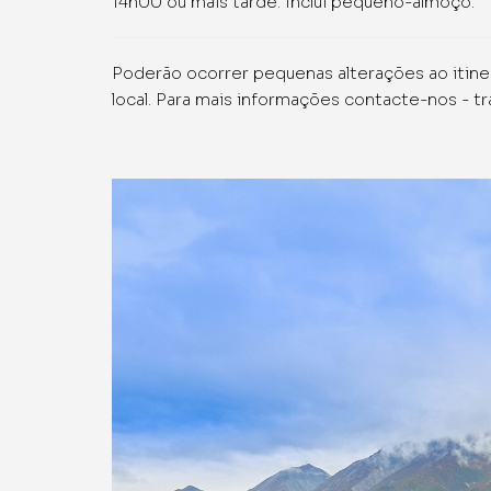
14h00 ou mais tarde. Inclui pequeno-almoço.
Poderão ocorrer pequenas alterações ao itine
local. Para mais informações contacte-nos - t