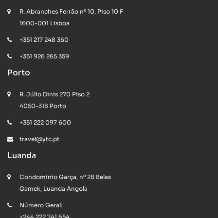
R. Abranches Ferrão nº 10, Piso 10 F
1600-001 Lisboa
+351 217 248 360
+351 926 265 359
Porto
R. Júlio Dinis 270 Piso 2
4050-318 Porto
+351 222 097 600
travel@ytc.pt
Luanda
Condominio Garça, nº 28 Belas
Gamek, Luanda Angola
Número Geral:
+244 222 741 654