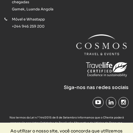
chegadas
Gamek, Luanda Angola
Móvel e Whastapp
+244 946 259 200
Siga-nos nas redes sociais
Nos termos da Lei n.º 144/2015 de 8 de Setembro informamos que o Cliente poderá
recorrer às seguintes Entidades de Resolução Alternativa de Litígios de Consumo:
Provedor do Cliente das Agências de Viagens e Turismo em
www.provedorapavt.com
,
Ao utilizar o nosso site, você concorda que utilizemos