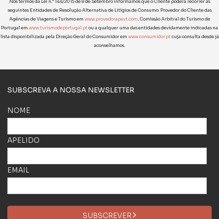
Nos termos da Lei n.° 144/2015 de 8 de Setembro informamos que o Cliente poderá recorrer às
seguintes Entidades de Resolução Alternativa de Litígios de Consumo: Provedor do Cliente das
Agências de Viagens e Turismo em
www.provedorapavt.com
, Comissão Arbitral do Turismo de
Portugal em
www.turismodeportugal.pt
ou a qualquer uma das entidades devidamente indicadas na
lista disponibilizada pela Direção Geral do Consumidor em
www.consumidor.pt
cuja consulta desde já
aconselhamos.
SUBSCREVA A NOSSA NEWSLETTER
NOME
APELIDO
EMAIL
SUBSCREVER