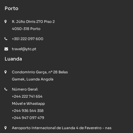
Porto
R. Júlio Dinis 270 Piso 2
4050-318 Porto
+351 222 097 600
travel@ytc.pt
Luanda
Condominio Garça, nº 28 Belas
Gamek, Luanda Angola
Número Geral:
+244 222 741 654
Móvel e Whastapp
+244 936 544 358
+244 947 097 479
Aeroporto Internacional de Luanda 4 de Fevereiro - nas