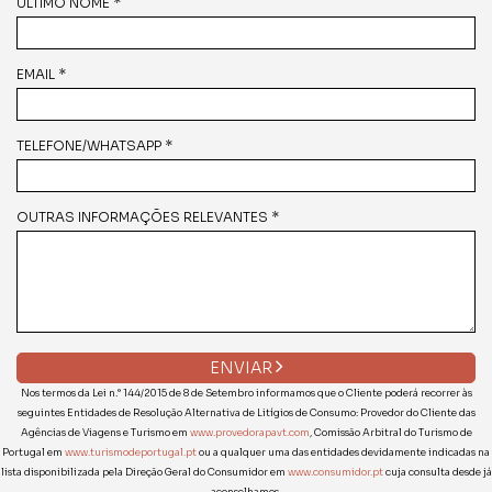
ÚLTIMO NOME *
EMAIL *
TELEFONE/WHATSAPP *
OUTRAS INFORMAÇÕES RELEVANTES *
ENVIAR
Nos termos da Lei n.° 144/2015 de 8 de Setembro informamos que o Cliente poderá recorrer às
seguintes Entidades de Resolução Alternativa de Litígios de Consumo: Provedor do Cliente das
Agências de Viagens e Turismo em
www.provedorapavt.com
, Comissão Arbitral do Turismo de
Portugal em
www.turismodeportugal.pt
ou a qualquer uma das entidades devidamente indicadas na
lista disponibilizada pela Direção Geral do Consumidor em
www.consumidor.pt
cuja consulta desde já