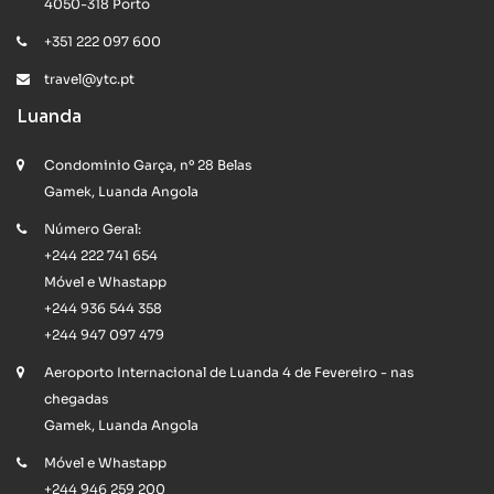
4050-318 Porto
+351 222 097 600
travel@ytc.pt
Luanda
Condominio Garça, nº 28 Belas
Gamek, Luanda Angola
Número Geral:
+244 222 741 654
Móvel e Whastapp
+244 936 544 358
+244 947 097 479
Aeroporto Internacional de Luanda 4 de Fevereiro - nas
chegadas
Gamek, Luanda Angola
Móvel e Whastapp
+244 946 259 200