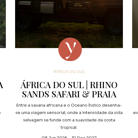
ÁFRICA DO SUL
A
ÁFRICA DO SUL | RHINO
SANDS SAFARI & PRAIA
e
Entre a savana africana e o Oceano Índico desenha-
a
se uma viagem sensorial, onde a intensidade da vida
ex
selvagem se funde com a suavidade da costa
tropical.
08 Jun 2026 - 31 Dec 2027