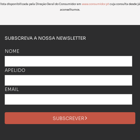
lista disponibilizada pela Direção Geral do Consumidor em
www.consumidor.pt
cuja consulta desde já
aconselhamos.
SUBSCREVA A NOSSA NEWSLETTER
NOME
APELIDO
EMAIL
SUBSCREVER