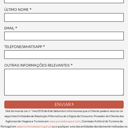
ÚLTIMO NOME *
EMAIL *
TELEFONE/WHATSAPP *
OUTRAS INFORMAÇÕES RELEVANTES *
ENVIAR
Nos termos da Lei n.° 144/2015 de 8 de Setembro informamos que o Cliente poderá recorrer às
seguintes Entidades de Resolução Alternativa de Litígios de Consumo: Provedor do Cliente das
Agências de Viagens e Turismo em
www.provedorapavt.com
, Comissão Arbitral do Turismo de
Portugal em
www.turismodeportugal.pt
ou a qualquer uma das entidades devidamente indicadas na