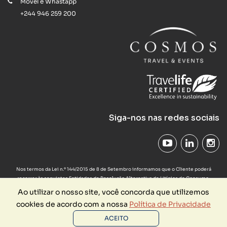
Móvel e Whastapp
+244 946 259 200
Siga-nos nas redes sociais
Nos termos da Lei n.º 144/2015 de 8 de Setembro informamos que o Cliente poderá
recorrer às seguintes Entidades de Resolução Alternativa de Litígios de Consumo:
Provedor do Cliente das Agências de Viagens e Turismo em
www.provedorapavt.com
,
Ao utilizar o nosso site, você concorda que utilizemos
Comissão Arbitral do Turismo de Portugal em
www.turismodeportugal.pt
ou a qualquer
cookies de acordo com a nossa
Política de Privacidade
uma das entidades devidamente indicadas na lista disponibilizada pela Direção Geral do
Consumidor em
www.consumidor.pt
cuja consulta desde já aconselhamos.
ACEITO